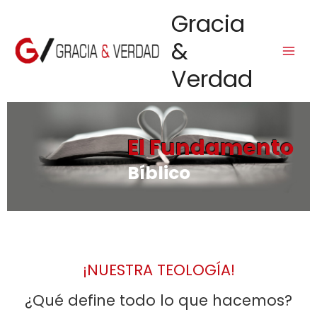
Ir
Main
Gracia
al
Men
contenido
&
Verdad
El Fundamento
Bíblico
¡NUESTRA TEOLOGÍA!
¿Qué define todo lo que hacemos?