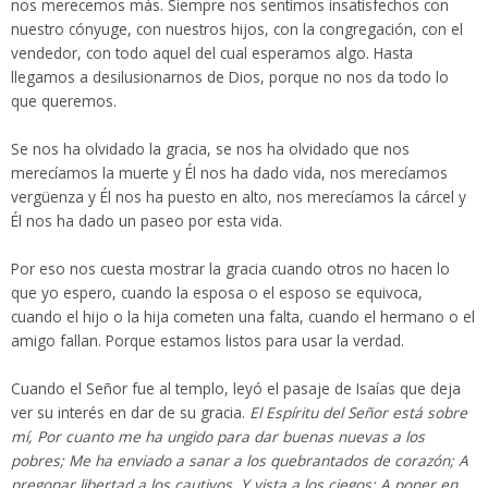
nos merecemos más. Siempre nos sentimos insatisfechos con
nuestro cónyuge, con nuestros hijos, con la congregación, con el
vendedor, con todo aquel del cual esperamos algo. Hasta
llegamos a desilusionarnos de Dios, porque no nos da todo lo
que queremos.
Se nos ha olvidado la gracia, se nos ha olvidado que nos
merecíamos la muerte y Él nos ha dado vida, nos merecíamos
vergüenza y Él nos ha puesto en alto, nos merecíamos la cárcel y
Él nos ha dado un paseo por esta vida.
Por eso nos cuesta mostrar la gracia cuando otros no hacen lo
que yo espero, cuando la esposa o el esposo se equivoca,
cuando el hijo o la hija cometen una falta, cuando el hermano o el
amigo fallan. Porque estamos listos para usar la verdad.
Cuando el Señor fue al templo, leyó el pasaje de Isaías que deja
ver su interés en dar de su gracia.
El Espíritu del Señor está sobre
mí, Por cuanto me ha ungido para dar buenas nuevas a los
pobres; Me ha enviado a sanar a los quebrantados de corazón; A
pregonar libertad a los cautivos, Y vista a los ciegos; A poner en