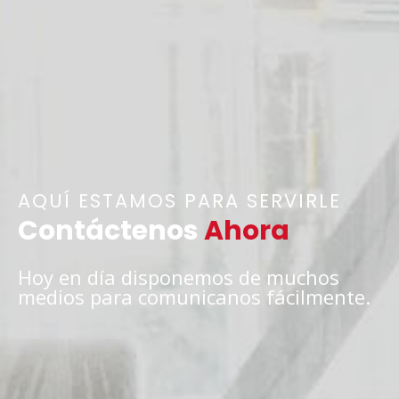
AQUÍ ESTAMOS PARA SERVIRLE​
Contáctenos
Ahora
Hoy en día disponemos de muchos
medios para comunicanos fácilmente.