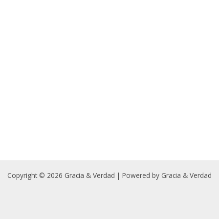
Copyright © 2026 Gracia & Verdad | Powered by Gracia & Verdad