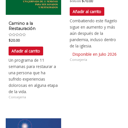
Valorado
$
90.00
$
70.00
con
0
de
Añadir al carrito
5
Combatiendo este flagelo
Camino a la
sigue en aumento y más
Restauración
aún después de la
pandemia, incluso dentro
Valorado
$
20.00
con
de la iglesia.
0
de
Añadir al carrito
5
Disponible en Julio 2026
Consejería
Un programa de 11
semanas para restaurar a
una persona que ha
sufrido experiencias
dolorosas en alguna etapa
de la vida.
Consejería