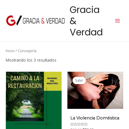
Ir
Main
Gracia
al
Men
contenido
&
Verdad
Inicio
/ Consejería
Mostrando los 3 resultados
El
El
precio
precio
Sale!
original
actual
era:
es:
$90.00.
$70.00.
La Violencia Doméstica