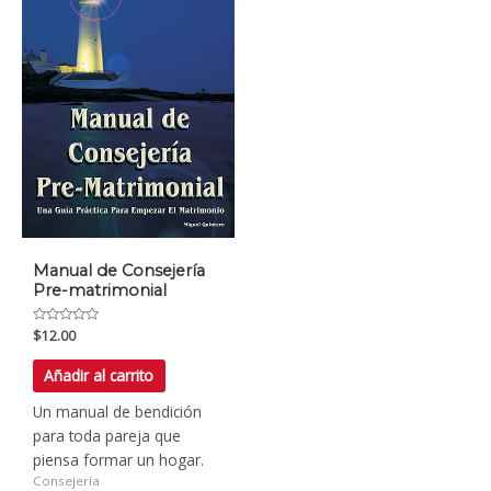
Manual de Consejería
Pre-matrimonial
Valorado
$
12.00
con
0
de
Añadir al carrito
5
Un manual de bendición
para toda pareja que
piensa formar un hogar.
Consejería