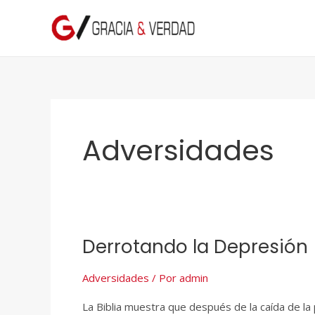
Ir
al
contenido
Adversidades
Derrotando la Depresión
Derrotando
la
Depresión
Adversidades
/ Por
admin
La Biblia muestra que después de la caída de la